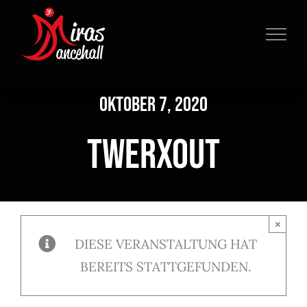
Zum
Inhalt
springen
Oktober 7, 2020
Twerxout
×
DIESE VERANSTALTUNG HAT
BEREITS STATTGEFUNDEN.