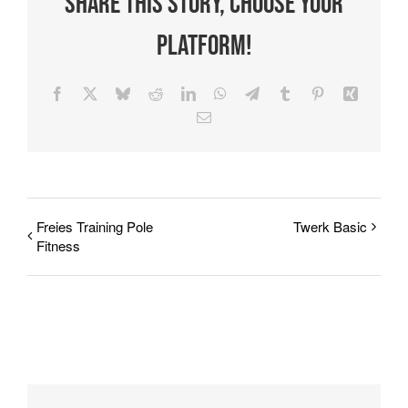
Share This Story, Choose Your
Platform!
Facebook
X
Bluesky
Reddit
LinkedIn
WhatsApp
Telegram
Tumblr
Pinterest
Xing
E-
Mail
Freies Training Pole
Twerk Basic
Fitness