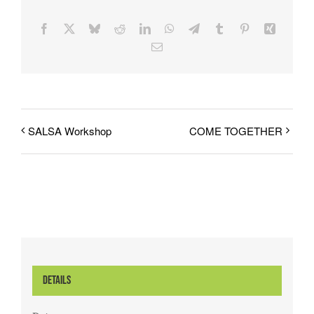
Facebook
X
Bluesky
Reddit
LinkedIn
WhatsApp
Telegram
Tumblr
Pinterest
Xing
E-
Mail
SALSA Workshop
COME TOGETHER
Details