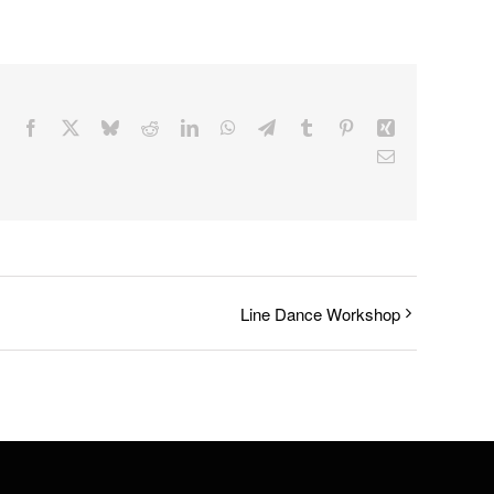
Facebook
X
Bluesky
Reddit
LinkedIn
WhatsApp
Telegram
Tumblr
Pinterest
Xing
E-
Mail
Line Dance Workshop