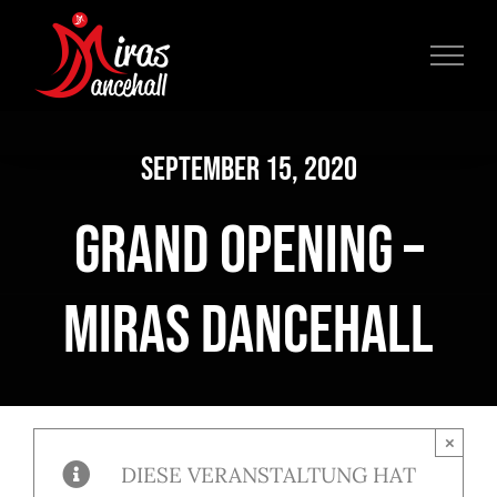
Zum
Inhalt
springen
September 15, 2020
GRAND OPENING –
Miras Dancehall
×
DIESE VERANSTALTUNG HAT