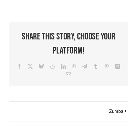
Share This Story, Choose Your
Platform!
Facebook
X
Bluesky
Reddit
LinkedIn
WhatsApp
Telegram
Tumblr
Pinterest
Xing
E-
Mail
Zumba