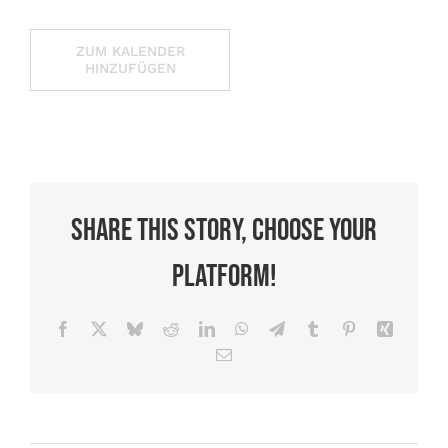
ZUM KALENDER
HINZUFÜGEN
Share This Story, Choose Your
Platform!
Facebook
X
Bluesky
Reddit
LinkedIn
WhatsApp
Telegram
Tumblr
Pinterest
Xing
E-
Mail