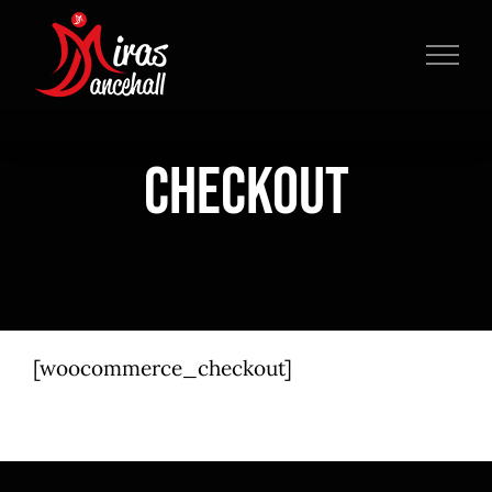
Zum
Inhalt
springen
Checkout
[woocommerce_checkout]